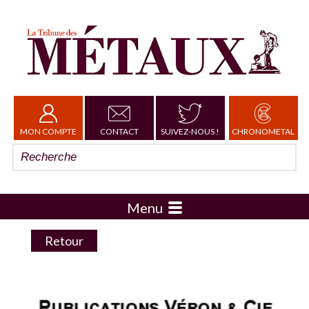
MON COMPTE
CONTACT
SUIVEZ-NOUS !
CHRONOMETAL
Menu
Retour