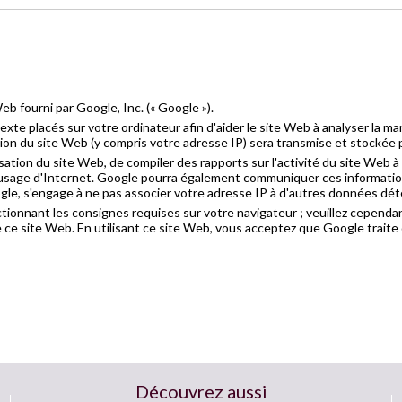
b fourni par Google, Inc. (« Google »).
texte placés sur votre ordinateur afin d'aider le site Web à analyser la ma
tion du site Web (y compris votre adresse IP) sera transmise et stockée 
lisation du site Web, de compiler des rapports sur l'activité du site Web 
l'usage d'Internet. Google pourra également communiquer ces informations 
ogle, s'engage à ne pas associer votre adresse IP à d'autres données dé
ctionnant les consignes requises sur votre navigateur ; veuillez cependant
s de ce site Web. En utilisant ce site Web, vous acceptez que Google trai
Découvrez aussi