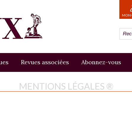
MON 
ues
Revues associées
Abonnez-vous
MENTIONS LÉGALES ®