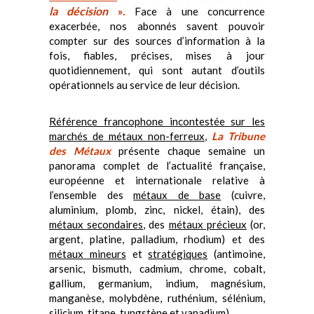
la décision
».
Face à une concurrence
exacerbée, nos abonnés savent pouvoir
compter sur des sources d’information à la
fois, fiables, précises, mises à jour
quotidiennement, qui sont autant d’outils
opérationnels au service de leur décision.
Référence francophone incontestée sur les
marchés de métaux non-ferreux
,
La Tribune
des Métaux
présente chaque semaine un
panorama complet de l’actualité française,
européenne et internationale relative à
l’ensemble des
métaux de base
(cuivre,
aluminium, plomb, zinc, nickel, étain), des
métaux secondaires
, des
métaux précieux
(or,
argent, platine, palladium, rhodium) et des
métaux mineurs
et
stratégiques
(antimoine,
arsenic, bismuth, cadmium, chrome, cobalt,
gallium, germanium, indium, magnésium,
manganèse, molybdène, ruthénium, sélénium,
silicium, titane, tungstène et vanadium).