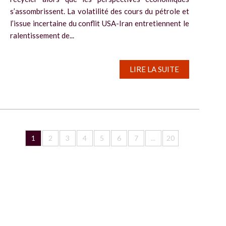
s’assombrissent. La volatilité des cours du pétrole et
l’issue incertaine du conflit USA-Iran entretiennent le
ralentissement de...
LIRE LA SUITE
1
2
3
4
5
6
7
...
20