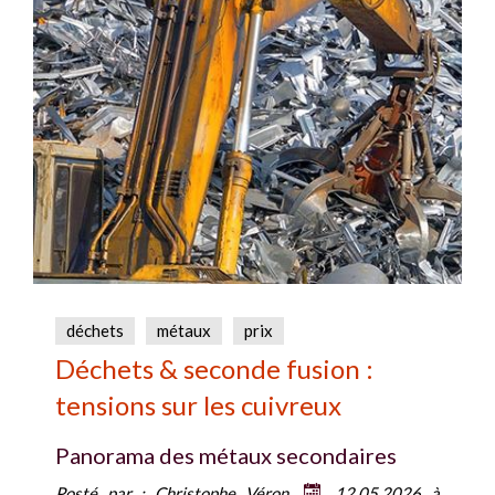
déchets
métaux
prix
Déchets & seconde fusion :
tensions sur les cuivreux
Panorama des métaux secondaires
Posté par :
Christophe Véron
12.05.2026 à