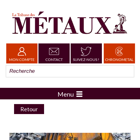
MON COMPTE
CONTACT
SUIVEZ-NOUS !
CHRONOMETAL
Menu
Retour