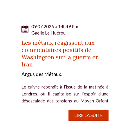
d’approvisionnement. Historiquement, la
bourse...
09.07.2026 à 14h49 Par
Gaëlle Le Huérou
Les métaux réagissent aux
commentaires positifs de
Washington sur la guerre en
Iran
Argus des Métaux.
Le cuivre rebondit à l’issue de la matinée à
Londres, où il capitalise sur l’espoir d’une
désescalade des tensions au Moyen-Orient
et le repli du dollar après sa récente
progression. Le contrat à trois mois du cuivre
LIRE LA SUITE
enregistre...