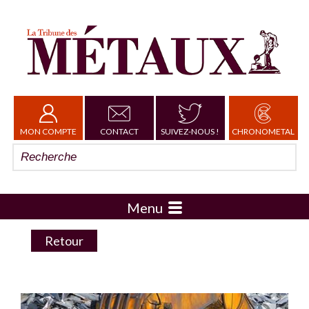
MON COMPTE
CONTACT
SUIVEZ-NOUS !
CHRONOMETAL
Menu
Retour