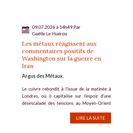
d’approvisionnement. Historiquement, la
bourse...
09.07.2026 à 14h49 Par
Gaëlle Le Huérou
Les métaux réagissent aux
commentaires positifs de
Washington sur la guerre en
Iran
Argus des Métaux.
Le cuivre rebondit à l’issue de la matinée à
Londres, où il capitalise sur l’espoir d’une
désescalade des tensions au Moyen-Orient
et le repli du dollar après sa récente
progression. Le contrat à trois mois du cuivre
LIRE LA SUITE
enregistre...