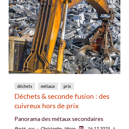
déchets
métaux
prix
Déchets & seconde fusion : des
cuivreux hors de prix
Panorama des métaux secondaires
Posté par :
Christophe Véron
16.12.2025 à