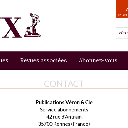
MON 
ues
Revues associées
Abonnez-vous
CONTACT
Publications Véron & Cie
Service abonnements
42 rue d'Antrain
35700 Rennes (France)