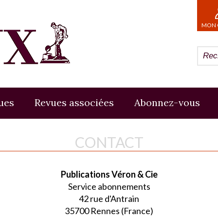
MON 
ues
Revues associées
Abonnez-vous
CONTACT
Publications Véron & Cie
Service abonnements
42 rue d'Antrain
35700 Rennes (France)