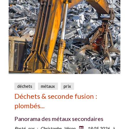
déchets
métaux
prix
Déchets & seconde fusion :
plombés...
Panorama des métaux secondaires
Posté par :
Christophe Véron
19.05.2026 à