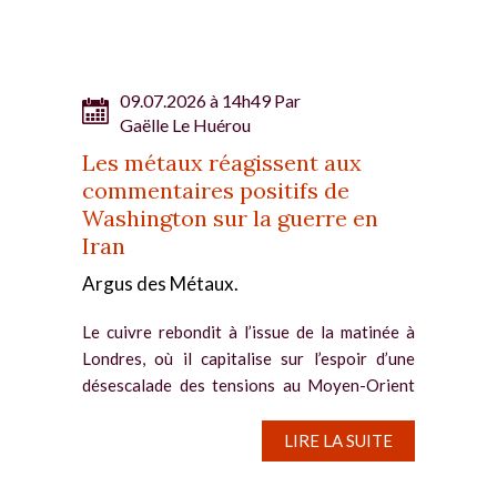
d’approvisionnement. Historiquement, la
bourse...
09.07.2026 à 14h49 Par
Gaëlle Le Huérou
Les métaux réagissent aux
commentaires positifs de
Washington sur la guerre en
Iran
Argus des Métaux.
Le cuivre rebondit à l’issue de la matinée à
Londres, où il capitalise sur l’espoir d’une
désescalade des tensions au Moyen-Orient
et le repli du dollar après sa récente
progression. Le contrat à trois mois du cuivre
LIRE LA SUITE
enregistre...