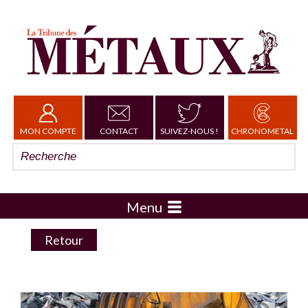
MON COMPTE
CONTACT
SUIVEZ-NOUS !
CHRONOMETAL
Menu
Retour