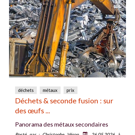
déchets
métaux
prix
Déchets & seconde fusion : sur
des œufs ...
Panorama des métaux secondaires
Posté par :
Christophe Véron
26.05.2026 à