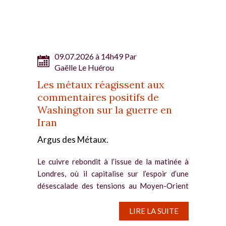
fragmentation des chaînes
d’approvisionnement. Historiquement, la
bourse...
09.07.2026 à 14h49 Par
Gaëlle Le Huérou
Les métaux réagissent aux
commentaires positifs de
Washington sur la guerre en
Iran
Argus des Métaux.
Le cuivre rebondit à l’issue de la matinée à
Londres, où il capitalise sur l’espoir d’une
désescalade des tensions au Moyen-Orient
et le repli du dollar après sa récente
progression. Le contrat à trois mois du cuivre
LIRE LA SUITE
enregistre...