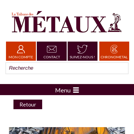
MON COMPTE
CONTACT
SUIVEZ-NOUS !
CHRONOMETAL
Menu
Retour