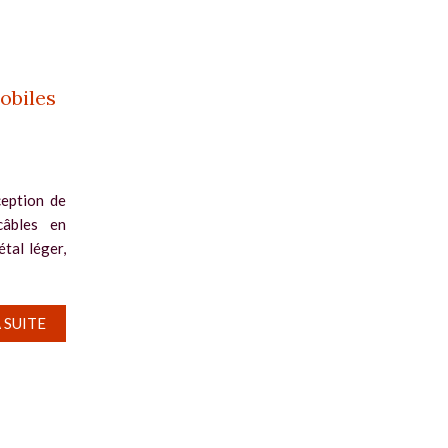
obiles
ception de
câbles en
tal léger,
A SUITE