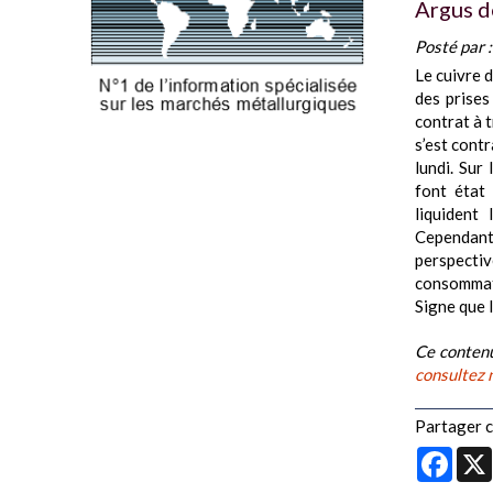
Argus d
Posté par 
Le cuivre 
des prises
contrat à t
s’est cont
lundi. Sur
font état
liquident
Cependant
perspect
consommate
Signe que 
Ce contenu
consultez 
Partager ce
Face