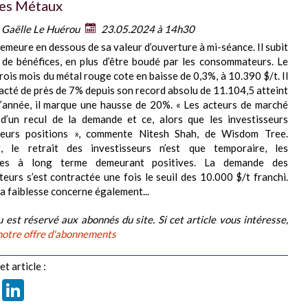
es Métaux
:
Gaëlle Le Huérou
23.05.2024 à 14h30
demeure en dessous de sa valeur d’ouverture à mi-séance. Il subit
 de bénéfices, en plus d’être boudé par les consommateurs. Le
rois mois du métal rouge cote en baisse de 0,3%, à 10.390 $/t. Il
racté de près de 7% depuis son record absolu de 11.104,5 atteint
 l’année, il marque une hausse de 20%. « Les acteurs de marché
 d’un recul de la demande et ce, alors que les investisseurs
 leurs positions », commente Nitesh Shah, de Wisdom Tree.
, le retrait des investisseurs n’est que temporaire, les
ives à long terme demeurant positives. La demande des
urs s’est contractée une fois le seuil des 10.000 $/t franchi.
la faiblesse concerne également...
 est réservé aux abonnés du site. Si cet article vous intéresse,
notre offre d'abonnements
t article :
book
X
LinkedIn