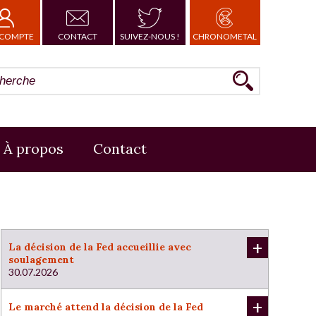
COMPTE
CONTACT
SUIVEZ-NOUS !
CHRONOMETAL
À propos
Contact
+
La décision de la Fed accueillie avec
soulagement
30.07.2026
+
Le marché attend la décision de la Fed