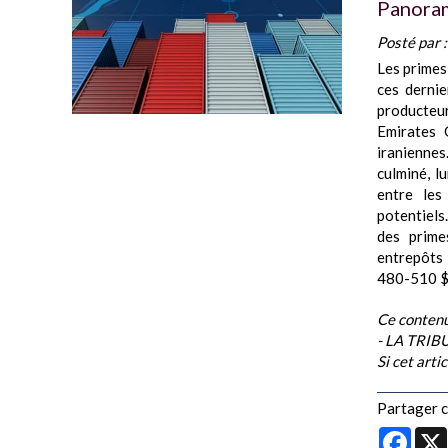
Panoram
Posté par 
Les primes
ces dernie
producteu
Emirates 
iranienne
culminé, l
entre les
potentiels
des prime
entrepôts
480-510 $/
Ce contenu
- LA TRI
Si cet arti
Partager ce
Face