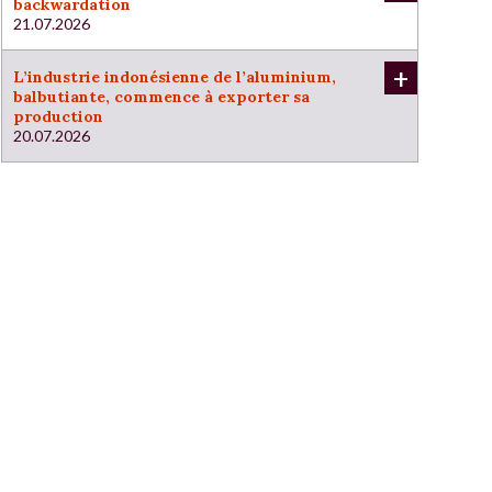
backwardation
21.07.2026
+
L’industrie indonésienne de l’aluminium,
balbutiante, commence à exporter sa
production
20.07.2026