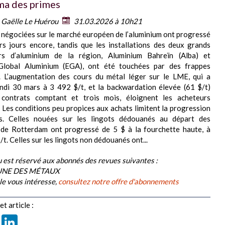
a des primes
:
Gaëlle Le Huérou
31.03.2026 à 10h21
 négociées sur le marché européen de l’aluminium ont progressé
rs jours encore, tandis que les installations des deux grands
rs d’aluminium de la région, Aluminium Bahreïn (Alba) et
Global Aluminium (EGA), ont été touchées par des frappes
s. L’augmentation des cours du métal léger sur le LME, qui a
undi 30 mars à 3 492 $/t, et la backwardation élevée (61 $/t)
 contrats comptant et trois mois, éloignent les acheteurs
. Les conditions peu propices aux achats limitent la progression
s. Celles nouées sur les lingots dédouanés au départ des
 de Rotterdam ont progressé de 5 $ à la fourchette haute, à
t. Celles sur les lingots non dédouanés ont...
 est réservé aux abonnés des revues suivantes :
BUNE DES MÉTAUX
cle vous intéresse,
consultez notre offre d'abonnements
t article :
book
X
LinkedIn