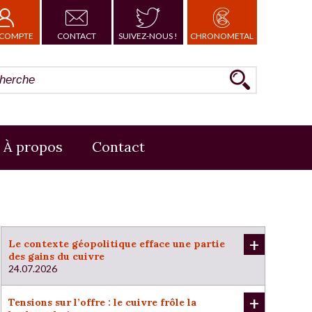
COMPTE
CONTACT
SUIVEZ-NOUS !
CHRONOMETAL
À propos
Contact
+
Le contexte géopolitique efface une partie
des gains du cuivre
24.07.2026
+
Tensions sur l’offre : le cuivre frôle la