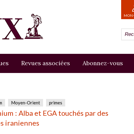
MON 
ues
Revues associées
Abonnez-vous
m
Moyen-Orient
primes
ium : Alba et EGA touchés par des
s iraniennes