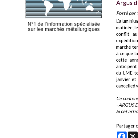
Argus d
Posté par 
L’aluminiu
matinée, l
conflit a
expéditio
marché ter
à ce que l
cette ann
anticipent
du LME to
janvier et
cancelled 
Ce contenu
- ARGUS 
Si cet arti
Partager ce
Face