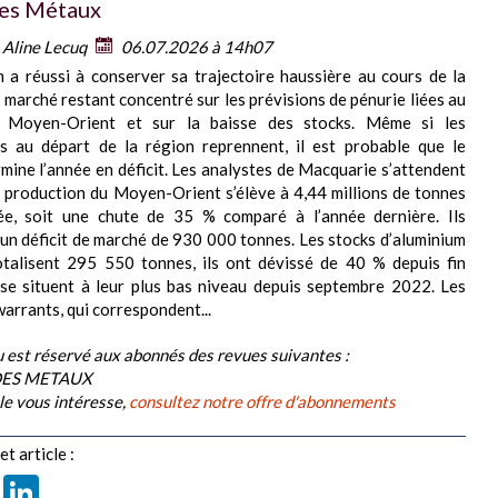
es Métaux
:
Aline Lecuq
06.07.2026 à 14h07
m a réussi à conserver sa trajectoire haussière au cours de la
e marché restant concentré sur les prévisions de pénurie liées au
u Moyen-Orient et sur la baisse des stocks. Même si les
ns au départ de la région reprennent, il est probable que le
mine l’année en déficit. Les analystes de Macquarie s’attendent
a production du Moyen-Orient s’élève à 4,44 millions de tonnes
ée, soit une chute de 35 % comparé à l’année dernière. Ils
 un déficit de marché de 930 000 tonnes. Les stocks d’aluminium
talisent 295 550 tonnes, ils ont dévissé de 40 % depuis fin
 se situent à leur plus bas niveau depuis septembre 2022. Les
warrants, qui correspondent...
 est réservé aux abonnés des revues suivantes :
DES METAUX
cle vous intéresse,
consultez notre offre d'abonnements
t article :
book
X
LinkedIn