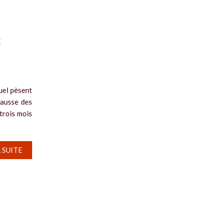
x
uel pèsent
hausse des
 trois mois
A SUITE