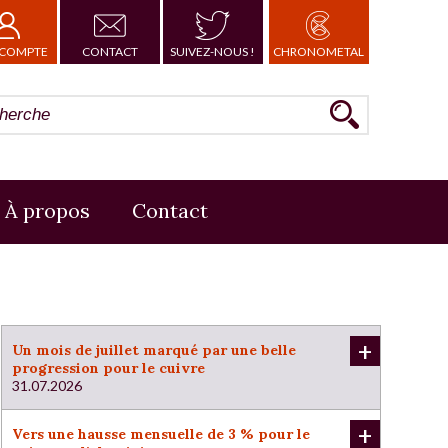
COMPTE
CONTACT
SUIVEZ-NOUS !
CHRONOMETAL
À propos
Contact
+
Un mois de juillet marqué par une belle
progression pour le cuivre
31.07.2026
+
Vers une hausse mensuelle de 3 % pour le