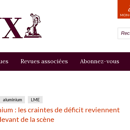
MON 
ues
Revues associées
Abonnez-vous
aluminium
LME
ium : les craintes de déficit reviennent
 devant de la scène