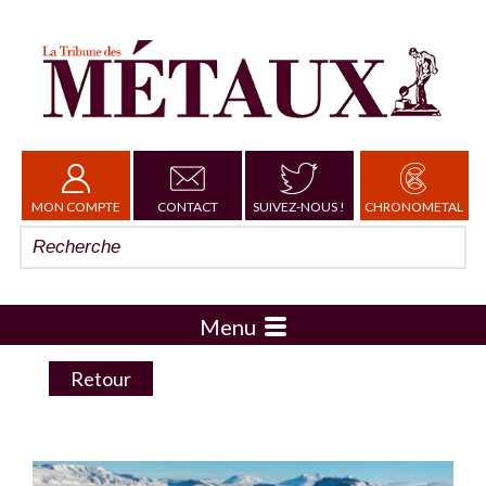
MON COMPTE
CONTACT
SUIVEZ-NOUS !
CHRONOMETAL
Menu
Retour