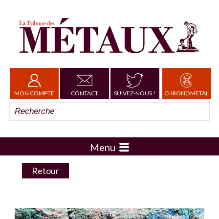
MON COMPTE
CONTACT
SUIVEZ-NOUS !
CHRONOMETAL
Menu
Retour