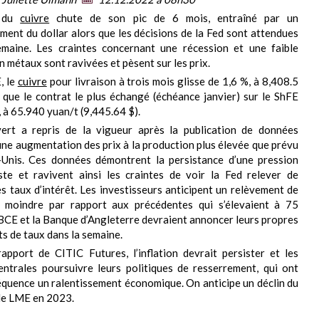
s du
cuivre
chute de son pic de 6 mois, entraîné par un
ment du dollar alors que les décisions de la Fed sont attendues
emaine. Les craintes concernant une récession et une faible
 métaux sont ravivées et pèsent sur les prix.
, le
cuivre
pour livraison à trois mois glisse de 1,6 %, à 8,408.5
s que le contrat le plus échangé (échéance janvier) sur le ShFE
, à 65.940 yuan/t (9,445.64 $).
 vert a repris de la vigueur après la publication de données
une augmentation des prix à la production plus élevée que prévu
-Unis. Ces données démontrent la persistance d’une pression
iste et ravivent ainsi les craintes de voir la Fed relever de
s taux d’intérêt. Les investisseurs anticipent un relèvement de
, moindre par rapport aux précédentes qui s’élevaient à 75
 BCE et la Banque d’Angleterre devraient annoncer leurs propres
s de taux dans la semaine.
apport de CITIC Futures, l’inflation devrait persister et les
ntrales poursuivre leurs politiques de resserrement, qui ont
quence un ralentissement économique. On anticipe un déclin du
le LME en 2023.