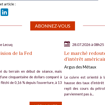
t article :
book
X
LinkedIn
ABONNEZ-VOUS
ne Lecuq
28.07.2026 à 08h25
ision de la Fed
Le marché redoute
d’intérêt américai
Argus des Métaux
é du terrain en début de séance, mais
d’une cinquantaine de dollars comparé à
Le cuivre est orienté à l
si fléchi de 0,16 % depuis l’ouverture, à 13
hausse des taux d’intérêt
repli des cours du pétro
parviennent pas à...