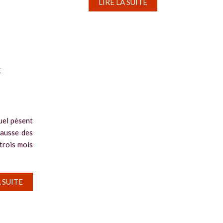
LIRE LA SUITE
x
uel pèsent
hausse des
 trois mois
A SUITE