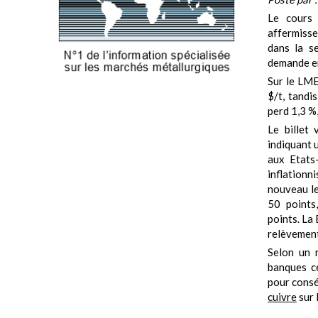
L
e cour
affermisse
dans la s
demande en
Sur le LME
$/t, tandi
perd 1,3 %
Le billet
indiquant 
aux Etats
inflationn
nouveau le
50 points
points. La
relèvement
Selon un r
banques ce
pour consé
cuivre
sur 