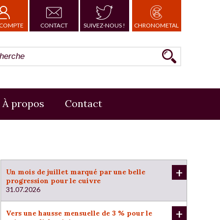
COMPTE
CONTACT
SUIVEZ-NOUS !
CHRONOMETAL
À propos
Contact
+
Un mois de juillet marqué par une belle
progression pour le cuivre
31.07.2026
+
Vers une hausse mensuelle de 3 % pour le