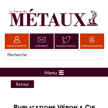
MON COMPTE
CONTACT
SUIVEZ-NOUS !
CHRONOMETAL
Menu
Retour