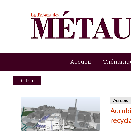
Accueil
Thématiq
Retour
Aurubis
Aurubi
recyc