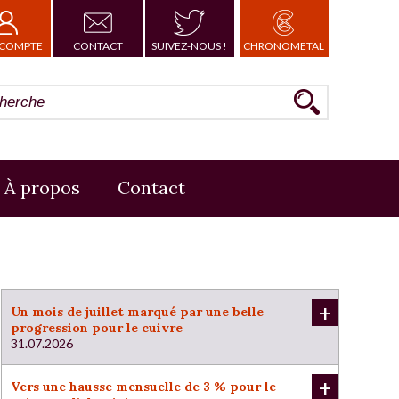
COMPTE
CONTACT
SUIVEZ-NOUS !
CHRONOMETAL
À propos
Contact
+
Un mois de juillet marqué par une belle
progression pour le cuivre
31.07.2026
+
Vers une hausse mensuelle de 3 % pour le