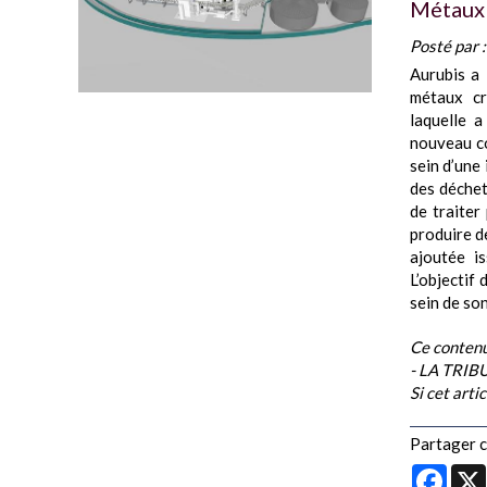
Métaux 
Posté par 
Aurubis a 
métaux cr
laquelle 
nouveau co
sein d’une
des déchet
de traiter
produire d
ajoutée is
L’objectif
sein de son
Ce contenu
- LA TRI
Si cet arti
Partager ce
Face