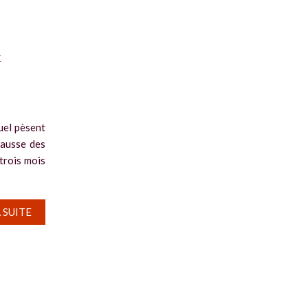
x
uel pèsent
hausse des
 trois mois
A SUITE