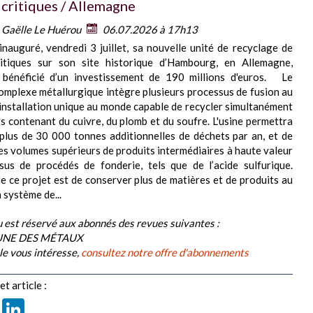
critiques / Allemagne
:
Gaëlle Le Huérou
06.07.2026 à 17h13
inauguré, vendredi 3 juillet, sa nouvelle unité de recyclage de
itiques sur son site historique d’Hambourg, en Allemagne,
a bénéficié d’un investissement de 190 millions d'euros. Le
mplexe métallurgique intègre plusieurs processus de fusion au
 installation unique au monde capable de recycler simultanément
s contenant du cuivre, du plomb et du soufre. L'usine permettra
 plus de 30 000 tonnes additionnelles de déchets par an, et de
es volumes supérieurs de produits intermédiaires à haute valeur
sus de procédés de fonderie, tels que de l’acide sulfurique.
 de ce projet est de conserver plus de matières et de produits au
 système de...
 est réservé aux abonnés des revues suivantes :
BUNE DES MÉTAUX
cle vous intéresse,
consultez notre offre d'abonnements
t article :
book
X
LinkedIn