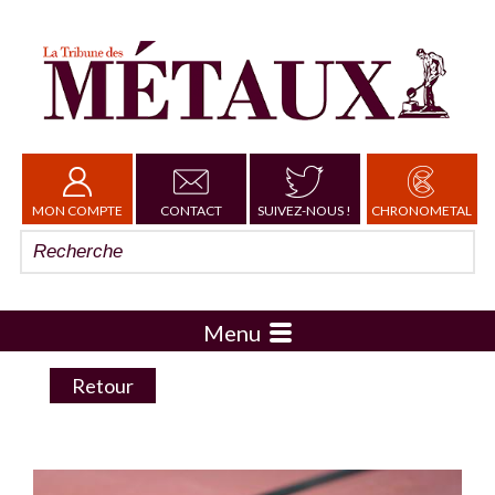
MON COMPTE
CONTACT
SUIVEZ-NOUS !
CHRONOMETAL
Menu
Retour