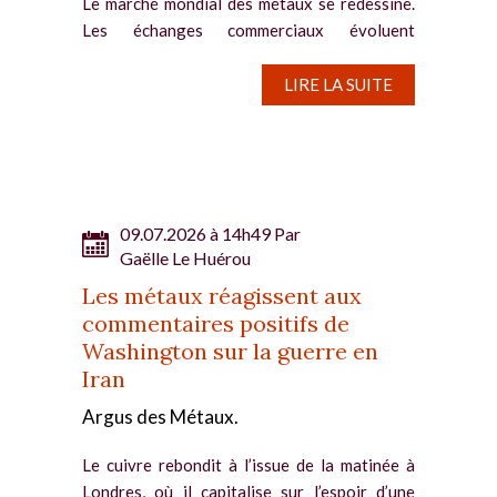
Le marché mondial des métaux se redessine.
Les échanges commerciaux évoluent
désormais vers un modèle régionalisé, en
raison des tensions géopolitiques et de la
LIRE LA SUITE
fragmentation des chaînes
d’approvisionnement. Historiquement, la
bourse...
09.07.2026 à 14h49 Par
Gaëlle Le Huérou
Les métaux réagissent aux
commentaires positifs de
Washington sur la guerre en
Iran
Argus des Métaux.
Le cuivre rebondit à l’issue de la matinée à
Londres, où il capitalise sur l’espoir d’une