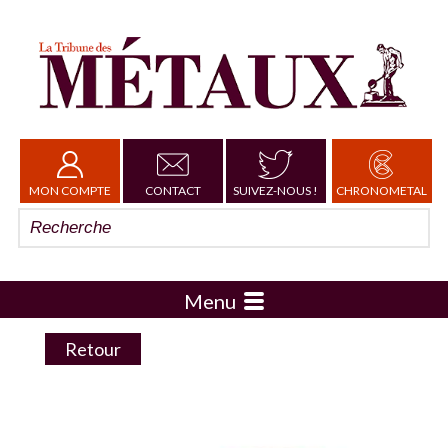
MON COMPTE
CONTACT
SUIVEZ-NOUS !
CHRONOMETAL
Menu
Retour