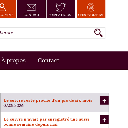
COMPTE
CONTACT
SUIVEZ-NOUS !
CHRONOMETAL
À propos
Contact
+
Le cuivre reste proche d’un pic de six mois
07.08.2026
+
Le cuivre n’avait pas enregistré une aussi
bonne semaine depuis mai