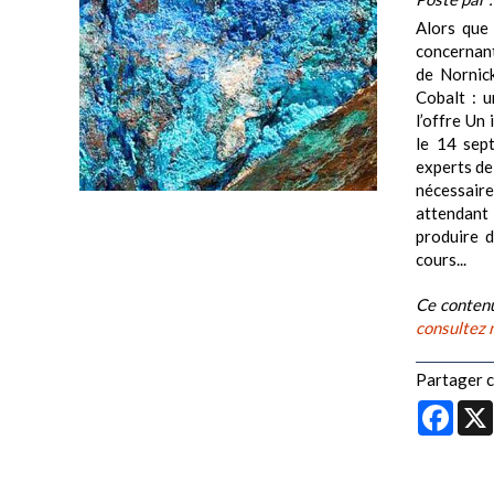
Alors que 
concernant
de Nornick
Cobalt : u
l’offre Un 
le 14 sept
experts de
nécessaire
attendant 
produire d
cours...
Ce contenu
consultez 
Partager ce
Face