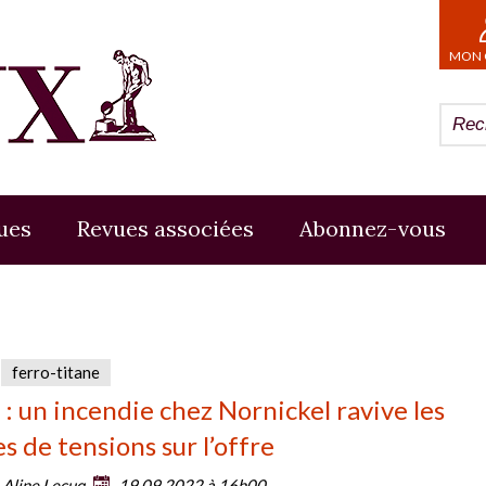
MON 
ues
Revues associées
Abonnez-vous
ferro-titane
 : un incendie chez Nornickel ravive les
s de tensions sur l’offre
:
Aline Lecuq
19.09.2022 à 16h00