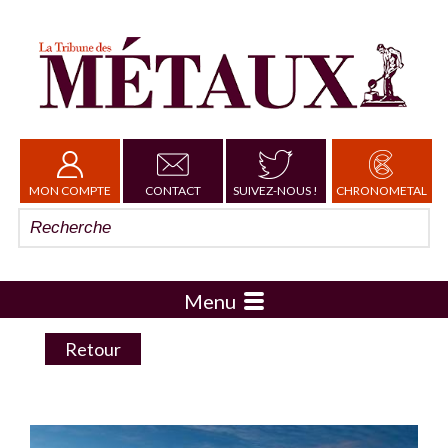
MON COMPTE
CONTACT
SUIVEZ-NOUS !
CHRONOMETAL
Menu
Retour