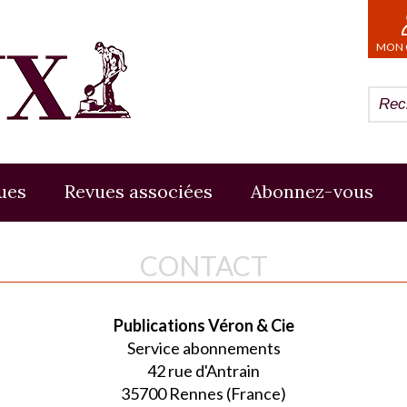
MON 
ues
Revues associées
Abonnez-vous
CONTACT
Publications Véron & Cie
Service abonnements
42 rue d'Antrain
35700 Rennes (France)