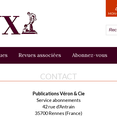
MON 
ues
Revues associées
Abonnez-vous
CONTACT
Publications Véron & Cie
Service abonnements
42 rue d'Antrain
35700 Rennes (France)