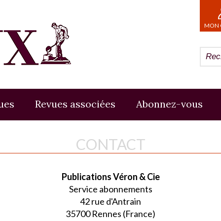
MON 
ues
Revues associées
Abonnez-vous
CONTACT
Publications Véron & Cie
Service abonnements
42 rue d'Antrain
35700 Rennes (France)