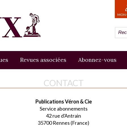
MON 
ues
Revues associées
Abonnez-vous
CONTACT
Publications Véron & Cie
Service abonnements
42 rue d'Antrain
35700 Rennes (France)