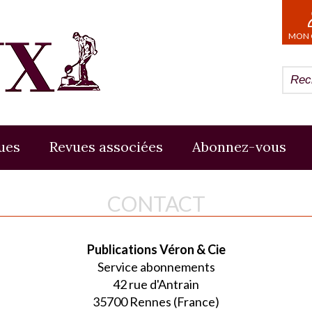
MON 
ues
Revues associées
Abonnez-vous
CONTACT
Publications Véron & Cie
Service abonnements
42 rue d'Antrain
35700 Rennes (France)