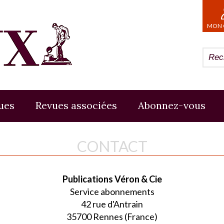
MON 
ues
Revues associées
Abonnez-vous
CONTACT
Publications Véron & Cie
Service abonnements
42 rue d'Antrain
35700 Rennes (France)