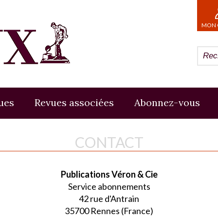
MON 
ues
Revues associées
Abonnez-vous
CONTACT
Publications Véron & Cie
Service abonnements
42 rue d'Antrain
35700 Rennes (France)