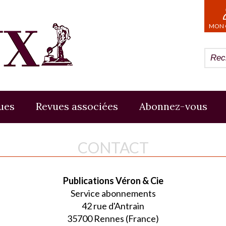
MON 
ues
Revues associées
Abonnez-vous
CONTACT
Publications Véron & Cie
Service abonnements
42 rue d'Antrain
35700 Rennes (France)