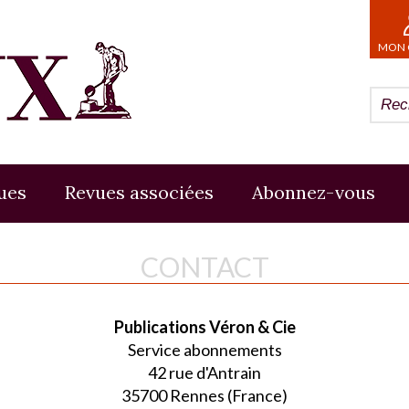
MON 
ues
Revues associées
Abonnez-vous
CONTACT
Publications Véron & Cie
Service abonnements
42 rue d'Antrain
35700 Rennes (France)