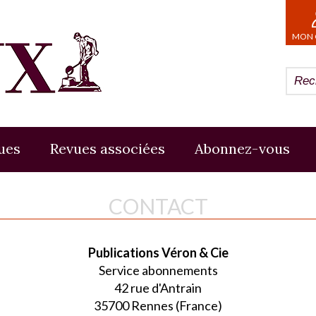
MON 
ues
Revues associées
Abonnez-vous
CONTACT
Publications Véron & Cie
Service abonnements
42 rue d'Antrain
35700 Rennes (France)