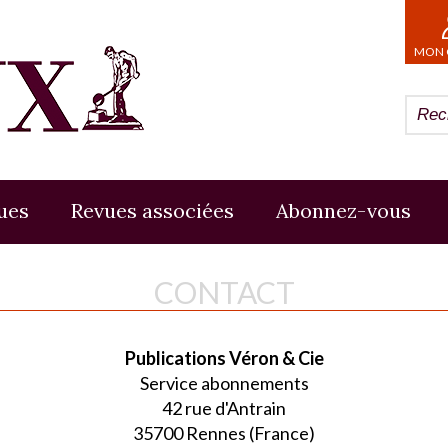
MON 
ues
Revues associées
Abonnez-vous
CONTACT
Publications Véron & Cie
Service abonnements
42 rue d'Antrain
35700 Rennes (France)