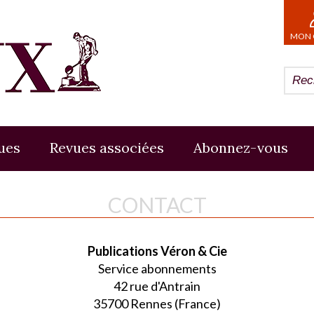
MON 
ues
Revues associées
Abonnez-vous
CONTACT
Publications Véron & Cie
Service abonnements
42 rue d'Antrain
35700 Rennes (France)