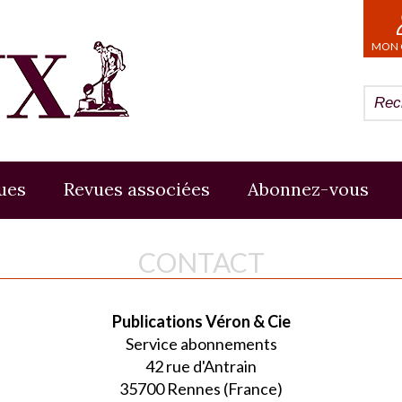
MON 
ues
Revues associées
Abonnez-vous
CONTACT
Publications Véron & Cie
Service abonnements
42 rue d'Antrain
35700 Rennes (France)