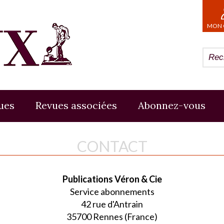
MON 
ues
Revues associées
Abonnez-vous
CONTACT
Publications Véron & Cie
Service abonnements
42 rue d'Antrain
35700 Rennes (France)