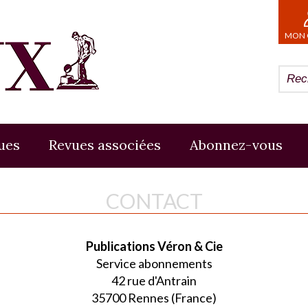
MON 
ues
Revues associées
Abonnez-vous
CONTACT
Publications Véron & Cie
Service abonnements
42 rue d'Antrain
35700 Rennes (France)