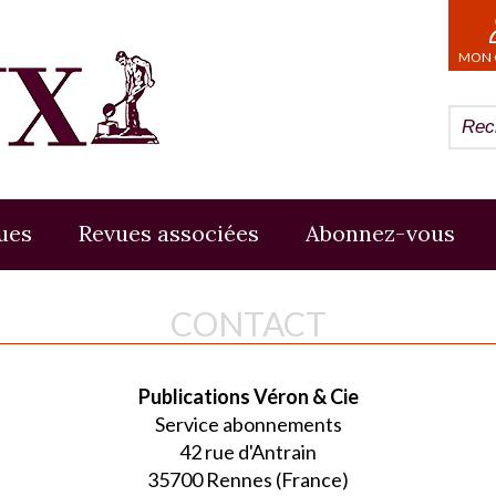
MON 
ues
Revues associées
Abonnez-vous
CONTACT
Publications Véron & Cie
Service abonnements
42 rue d'Antrain
35700 Rennes (France)