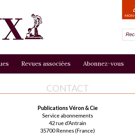
MON 
ues
Revues associées
Abonnez-vous
CONTACT
Publications Véron & Cie
Service abonnements
42 rue d'Antrain
35700 Rennes (France)