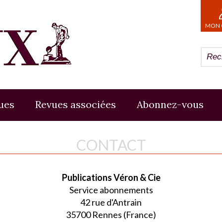
MON 
ues
Revues associées
Abonnez-vous
CONTACT
Publications Véron & Cie
Service abonnements
42 rue d'Antrain
35700 Rennes (France)