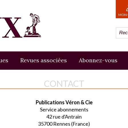
MON 
ues
Revues associées
Abonnez-vous
CONTACT
Publications Véron & Cie
Service abonnements
42 rue d'Antrain
35700 Rennes (France)