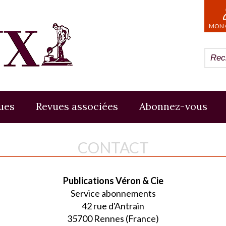
MON 
ues
Revues associées
Abonnez-vous
CONTACT
Publications Véron & Cie
Service abonnements
42 rue d'Antrain
35700 Rennes (France)