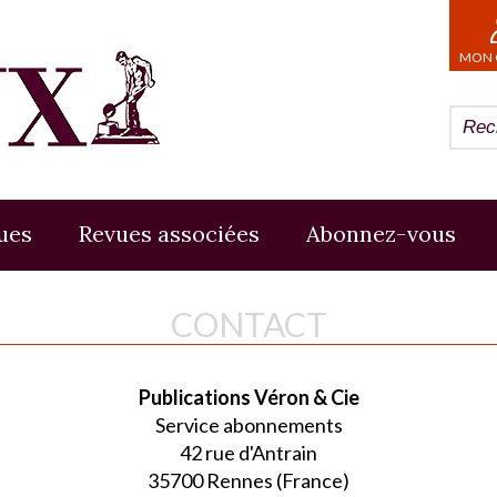
MON 
ues
Revues associées
Abonnez-vous
CONTACT
Publications Véron & Cie
Service abonnements
42 rue d'Antrain
35700 Rennes (France)