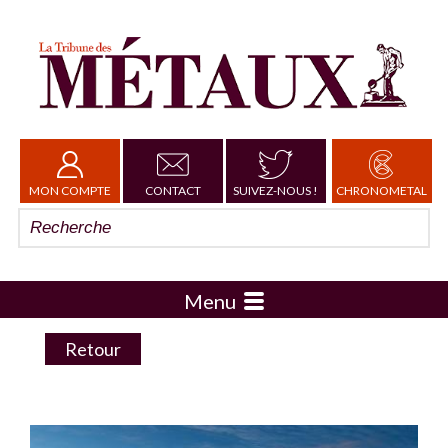
MON COMPTE
CONTACT
SUIVEZ-NOUS !
CHRONOMETAL
Menu
Retour