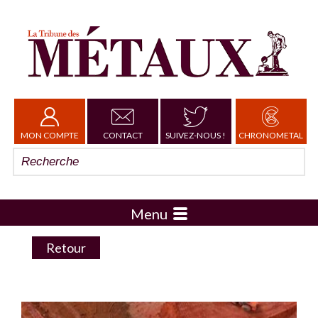
MON COMPTE
CONTACT
SUIVEZ-NOUS !
CHRONOMETAL
Menu
Retour