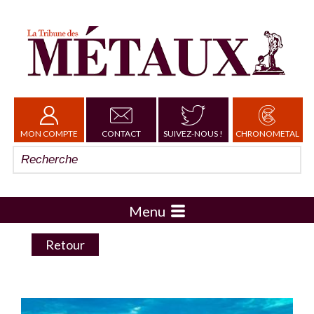
MON COMPTE
CONTACT
SUIVEZ-NOUS !
CHRONOMETAL
Menu
Retour