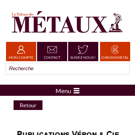
MON COMPTE
CONTACT
SUIVEZ-NOUS !
CHRONOMETAL
Menu
Retour