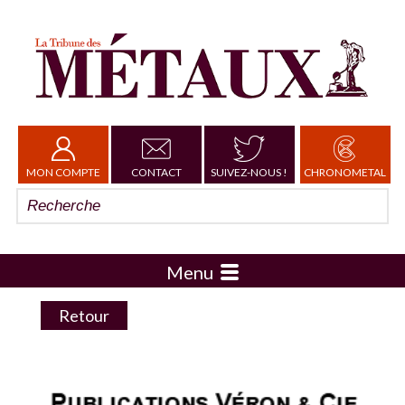
MON COMPTE
CONTACT
SUIVEZ-NOUS !
CHRONOMETAL
Menu
Retour