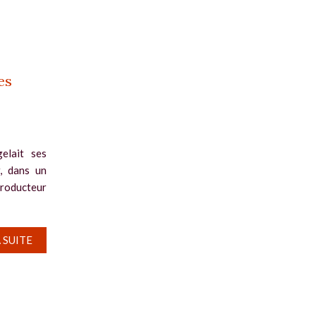
es
elait ses
r, dans un
roducteur
A SUITE