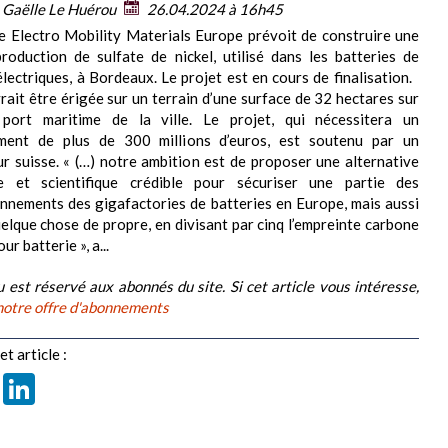
:
Gaëlle Le Huérou
26.04.2024 à 16h45
se Electro Mobility Materials Europe prévoit de construire une
roduction de sulfate de nickel, utilisé dans les batteries de
électriques, à Bordeaux. Le projet est en cours de finalisation.
vrait être érigée sur un terrain d’une surface de 32 hectares sur
port maritime de la ville. Le projet, qui nécessitera un
ement de plus de 300 millions d’euros, est soutenu par un
ur suisse. « (…) notre ambition est de proposer une alternative
lle et scientifique crédible pour sécuriser une partie des
nnements des gigafactories de batteries en Europe, mais aussi
uelque chose de propre, en divisant par cinq l’empreinte carbone
ur batterie », a...
 est réservé aux abonnés du site. Si cet article vous intéresse,
notre offre d'abonnements
t article :
book
X
LinkedIn