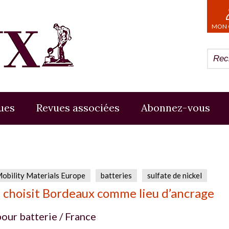
MON 
ues
Revues associées
Abonnez-vous
Mobility Materials Europe
batteries
sulfate de nickel
hoisit Bordeaux comme lieu d’ancrage
pour batterie / France