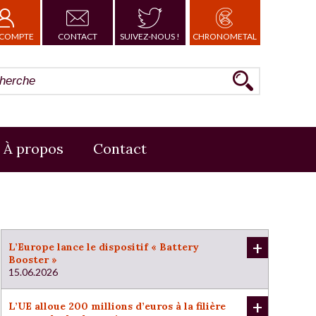
COMPTE
CONTACT
SUIVEZ-NOUS !
CHRONOMETAL
À propos
Contact
+
L’Europe lance le dispositif « Battery
Booster »
15.06.2026
+
L’UE alloue 200 millions d’euros à la filière