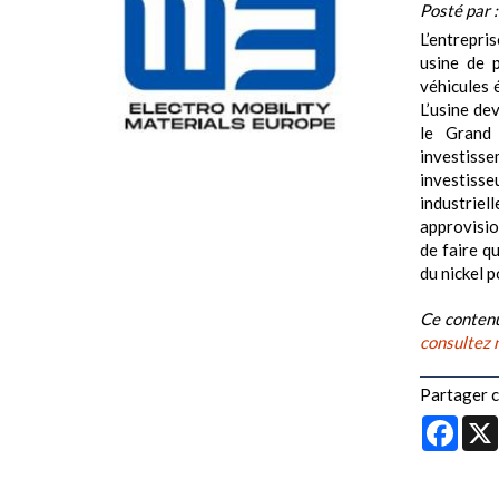
Posté par 
L’entrepri
usine de p
véhicules 
L’usine de
le Grand 
investiss
investisse
industrie
approvisio
de faire q
du nickel po
Ce contenu
consultez 
Partager ce
Face