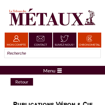
MON COMPTE
CONTACT
SUIVEZ-NOUS !
CHRONOMETAL
Menu
Retour